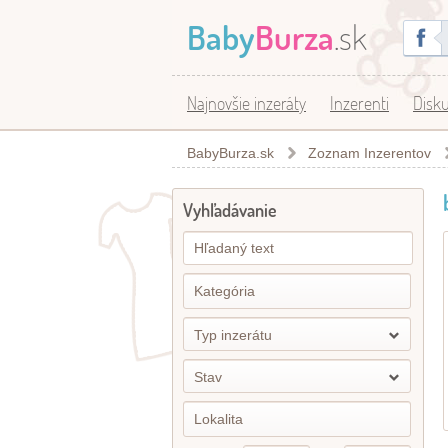
Baby
Burza
.sk
Najnovšie inzeráty
Inzerenti
Disku
BabyBurza.sk
Zoznam Inzerentov
Vyhľadávanie
Typ inzerátu
Stav