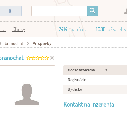
0
sia
Články
7414
inzerátov
1630
užívateľov
branochat
Príspevky
branochat
(0)
Počet inzerátov
8
Registrácia
Bydlisko
Kontakt na inzerenta